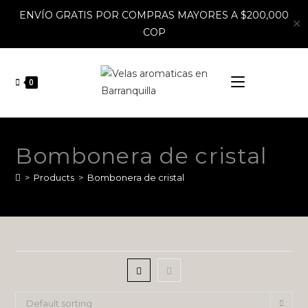
ENVÍO GRATIS POR COMPRAS MAYORES A $200,000
✕
COP
0
Bombonera de cristal
>
Products
>
Bombonera de cristal
Default sorting