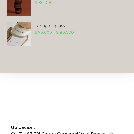
$
80.000
Lexington glass
$
70.000
–
$
80.000
Ubicación:
Cra 51 #87 50| Centro Comercial Viva| Barranquilla,