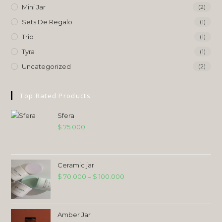
Mini Jar
(2)
Sets De Regalo
(1)
Trio
(1)
Tyra
(1)
Uncategorized
(2)
Top Rated Products
Sfera
$
75.000
Ceramic jar
$
70.000
–
$
100.000
Amber Jar